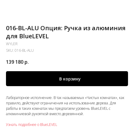
016-BL-ALU Опция: Ручка из алюминия
для BlueLEVEL
WYLER
SKU:
016-BL-ALU
139 180
р.
В корзину
Лабораторное исполнение. В так называемых «Чистых комнатах», как
правило, действуют ограничения на использование дерева. Для
работы в таких комнатах мы предлагаем уровень BlueLEVEL с
алюминиевой рукояткой вместо деревянной.
Узнать подробнее о BlueLEVEL