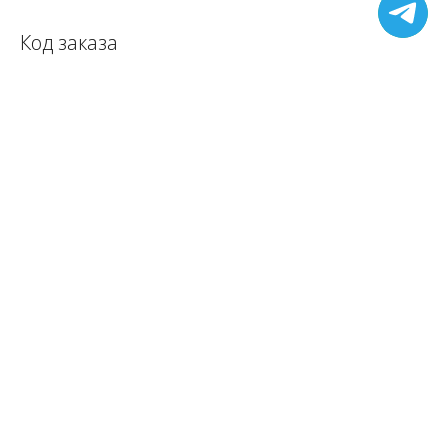
Код заказа
Центроискатель индикаторный Centricator COlll-S:
132918
О компании
Скачать PDF
Контакты
e-Shop
2018-2025 © ТОЧНОСТЬ МАШИН
zakaz@wylerag.ru