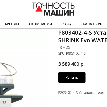
БРЕНДЫ
О КОМПАНИИ
СКЛАД
СКАЧАТЬ PDF
P803402-4-S Ус
SHRINK Evo WAT
TRIMOS
SKU:
P803402-4-S
р.
3 589 400
Купить
P803402-4-S Установка терм