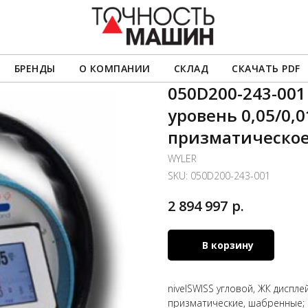
БРЕНДЫ
О КОМПАНИИ
СКЛАД
СКАЧАТЬ PDF
050D200-243-001
уровень 0,05/0,0
призматическое
WYLER
SKU:
050D200-243-001
р.
2 894 997
В корзину
nivelSWISS угловой, ЖК диспле
призматические, шабренные; 