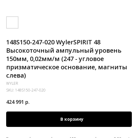
148S150-247-020 WylerSPIRIT 48
Высокоточный ампульный уровень
150мм, 0,02мм/м (247 - угловое
призматическое основание, магниты
слева)
WYLER
SKU:
148S150-247-020
424 991
р.
В корзину