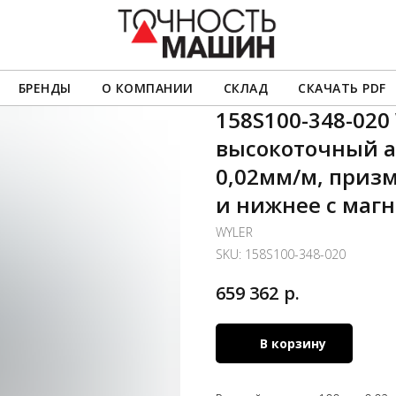
БРЕНДЫ
О КОМПАНИИ
СКЛАД
СКАЧАТЬ PDF
158S100-348-020
высокоточный а
0,02мм/м, призм
и нижнее с маг
WYLER
SKU:
158S100-348-020
р.
659 362
В корзину