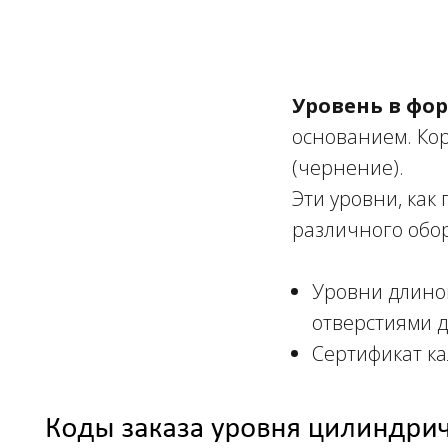
Уровень в фо
основанием. Кор
(чернение).
Эти уровни, как
различного обору
Уровни длиной
отверстиями д
Сертификат ка