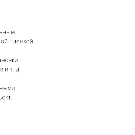
льным
ной пленкой
ановки
и т. д.
зными
ект.