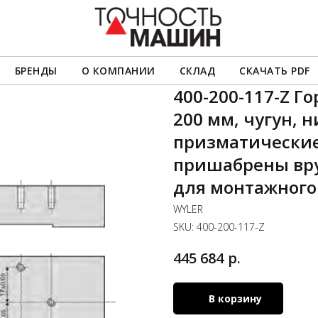
БРЕНДЫ
О КОМПАНИИ
СКЛАД
СКАЧАТЬ PDF
400-200-117-Z Г
200 мм, чугун, 
призматические
пришабрены вру
для монтажного
WYLER
SKU:
400-200-117-Z
р.
445 684
В корзину