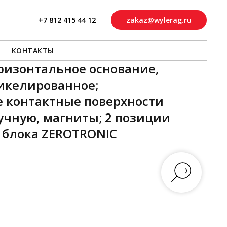
+7 812 415 44 12
zakaz@wylerag.ru
КОНТАКТЫ
оризонтальное основание,
никелированное;
 контактные поверхности
чную, магниты; 2 позиции
 блока ZEROTRONIC