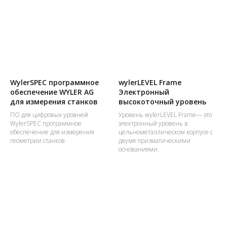
для измерения
для измерения станков
поверочных плит
ПО для цифровых уровней
WylerPROFESSIONAL
ПО для цифровых уровней
программное обеспечение для
WylerELEMENTS программное
измерения геометрии станков
обеспечение для поверки
гранитных плит
WylerSPEC программное
wylerLEVEL Frame
обеспечение WYLER AG
Электронный
для измерения станков
высокоточный уровень
ПО для цифровых уровней
Уровень wylerLEVEL Frame— это
WylerSPEC программное
электронный уровень в
обеспечение для измерения
цельнометаллическом корпусе с
геометрии станков
двумя призматическими