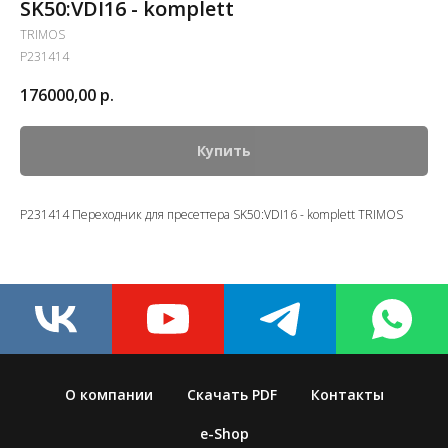
SK50:VDI16 - komplett
TRIMOS
P231414
176000,00
р.
Купить
P231414 Переходник для пресеттера SK50:VDI16 - komplett TRIMOS
О компании
Скачать PDF
Контакты
e-Shop