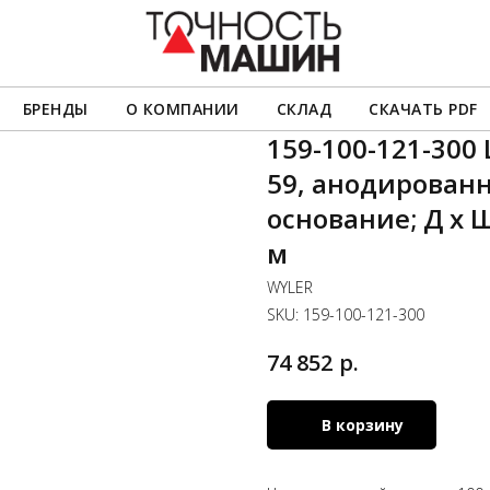
БРЕНДЫ
О КОМПАНИИ
СКЛАД
СКАЧАТЬ PDF
159-100-121-30
59, анодированн
основание; Д х Ш
м
WYLER
SKU:
159-100-121-300
р.
74 852
В корзину