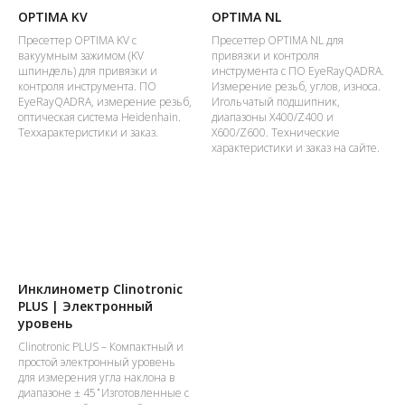
OPTIMA KV
OPTIMA NL
Пресеттер OPTIMA KV с
Пресеттер OPTIMA NL для
вакуумным зажимом (KV
привязки и контроля
шпиндель) для привязки и
инструмента с ПО EyeRayQADRA.
контроля инструмента. ПО
Измерение резьб, углов, износа.
EyeRayQADRA, измерение резьб,
Игольчатый подшипник,
оптическая система Heidenhain.
диапазоны X400/Z400 и
Теххарактеристики и заказ.
X600/Z600. Технические
характеристики и заказ на сайте.
Инклинометр Clinotronic
PLUS | Электронный
уровень
Clinotronic PLUS – Компактный и
простой электронный уровень
для измерения угла наклона в
диапазоне ± 45 ̊ Изготовленные с