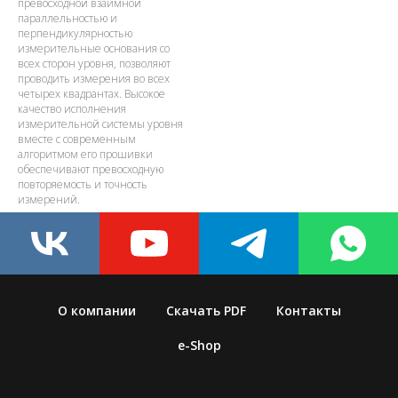
превосходной взаимной
параллельностью и
перпендикулярностью
измерительные основания со
всех сторон уровня, позволяют
проводить измерения во всех
четырех квадрантах. Высокое
качество исполнения
измерительной системы уровня
вместе с современным
алгоритмом его прошивки
обеспечивают превосходную
повторяемость и точность
измерений.
О компании
Скачать PDF
Контакты
e-Shop