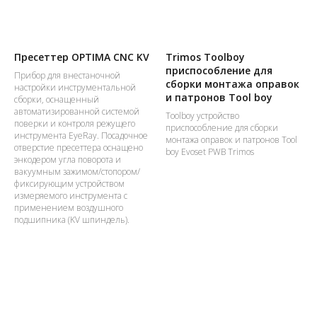
Пресеттер OPTIMA CNC KV
Trimos Toolboy
приспособление для
Прибор для внестаночной
сборки монтажа оправок
настройки инструментальной
и патронов Tool boy
сборки, оснащенный
автоматизированной системой
Toolboy устройство
поверки и контроля режущего
приспособление для сборки
инструмента EyeRay. Посадочное
монтажа оправок и патронов Tool
отверстие пресеттера оснащено
boy Evoset PWB Trimos
энкодером угла поворота и
вакуумным зажимом/стопором/
фиксирующим устройством
измеряемого инструмента с
применением воздушного
подшипника (KV шпиндель).